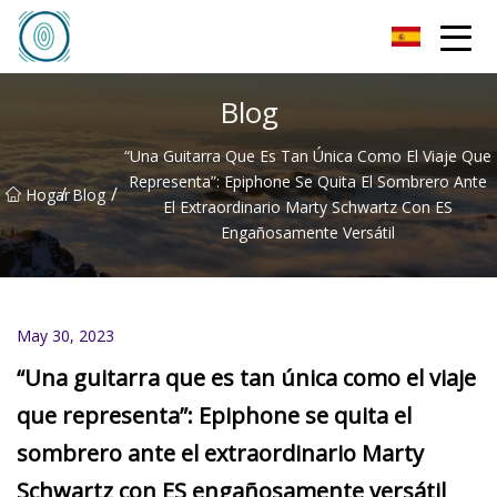
Sombrero de fieltro Co., Ltd de Qingdao
Blog
“Una Guitarra Que Es Tan Única Como El Viaje Que
Representa”: Epiphone Se Quita El Sombrero Ante
/
/
Hogar
Blog
El Extraordinario Marty Schwartz Con ES
Engañosamente Versátil
May 30, 2023
“Una guitarra que es tan única como el viaje
que representa”: Epiphone se quita el
sombrero ante el extraordinario Marty
Schwartz con ES engañosamente versátil