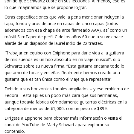
sonido que Schwartz cubre en sus lecciones. Al menos, eso es
lo que imaginamos que se propone lograr.
Otras especificaciones que vale la pena mencionar incluyen la
tapa, fondo y aros de arce en capas de cinco capas (todos
adornados con esa chapa de arce flameado AAA), así como un
mástil SlimTaper de perfil C de los años 60 que a su vez hace
alarde de un diapasón de laurel indio de 22 trastes.
“Trabajar en equipo con Epiphone para darle vida a la guitarra
de mis sueños es un hito absoluto en mi viaje musical”, dijo
Schwartz sobre su nueva firma. “Esta guitarra encarna todo lo
que amo de tocar y enseñar. Realmente hemos creado una
guitarra que es tan única como el viaje que representa”.
Debido a sus horizontes tonales ampliados – y ese emblema de
Fedora – esta Epi es un poco más cara que sus hermanas,
aunque todavía fabrica cómodamente guitarras eléctricas en la
categoría de menos de $1,000, con un peso de $899.
Dirígete a Epiphone para obtener más información o visita el
canal de YouTube de Marty Schwartz para explorar su
contenido.